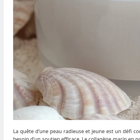
La quête d’une peau radieuse et jeune est un défi co
besoin d’un soutien efficace. Le collagène marin en p