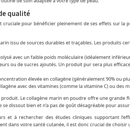
 routine de soin adaptée à votre type de peau.
de qualité
t cruciale pour bénéficier pleinement de ses effets sur la p
marin issu de sources durables et traçables. Les produits c
olysé avec un faible poids moléculaire (idéalement inférieu
ateurs ou de sucres ajoutés. Un produit pur sera plus effica
oncentration élevée en collagène (généralement 90% ou plu
lagène avec des vitamines (comme la vitamine C) ou des min
produit. Le collagène marin en poudre offre une grande flexi
e se dissout bien et n’a pas de goût désagréable pour assure
teurs et à rechercher des études cliniques supportant l’ef
nt dans votre santé cutanée, il est donc crucial de choisir