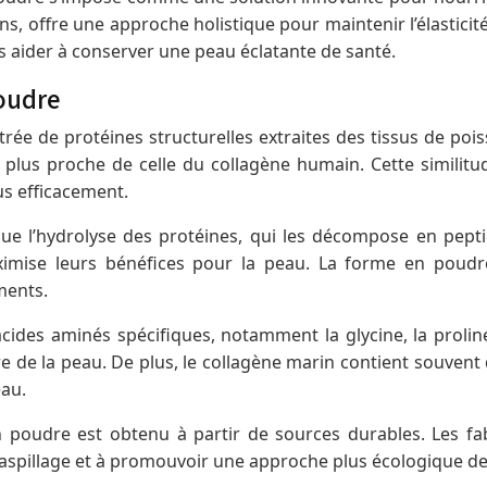
sons, offre une approche holistique pour maintenir l’élastic
s aider à conserver une peau éclatante de santé.
poudre
ée de protéines structurelles extraites des tissus de pois
plus proche de celle du collagène humain. Cette similitude
lus efficacement.
ue l’hydrolyse des protéines, qui les décompose en pepti
ximise leurs bénéfices pour la peau. La forme en poudre
ments.
acides aminés spécifiques, notamment la glycine, la prolin
ure de la peau. De plus, le collagène marin contient souvent
eau.
n poudre est obtenu à partir de sources durables. Les fab
le gaspillage et à promouvoir une approche plus écologique 