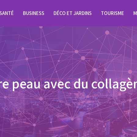
SANTÉ
BUSINESS
DÉCO ET JARDINS
TOURISME
M
re peau avec du collag