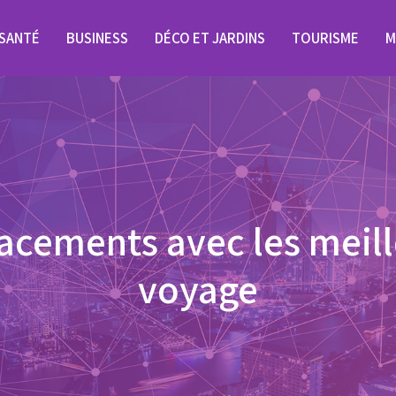
SANTÉ
BUSINESS
DÉCO ET JARDINS
TOURISME
M
lacements avec les meill
voyage