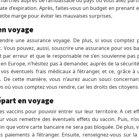
 démarches auprès de l’ambassade du pays où vous allez part
date d’expiration. Après, faites-vous un budget en prenant
etite marge pour éviter les mauvaises surprises.
 en voyage
rendre une assurance voyage. De plus, si vous comptez p
. Vous pouvez, aussi, souscrire une assurance pour vos bag
 par erreur et que le responsable ne s’en souvienne pas p
 en Europe, n’hésitez pas à demander, auprès de la sécurit
vos éventuels frais médicaux à l’étranger, et ce, grâce à 
i. De cette manière, vous n’aurez aucun souci concernan
ays où vous comptez vous rendre, car les droits des citoyen
départ en voyage
es vaccins pour pouvoir entrer sur leur territoire. A cet ef
r vous remettre des éventuels effets du vaccin. Puis, n’
ain que votre carte bancaire ne sera pas bloquée. De plus,
es paiements à l’étranger. Ensuite, renseignez-vous sur la