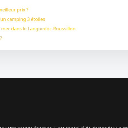
illeur prix ?
d’un camping 3 étoiles
 de mer dans le Languedoc-Roussillon
?