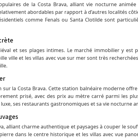
opulaires de la Costa Brava, alliant vie nocturne animée 
elativement abordables par rapport à d’autres localités cô
ésidentiels comme Fenals ou Santa Clotilde sont particuliè
crète
éval et ses plages intimes. Le marché immobilier y est 
lle ville et les villas avec vue sur mer sont très recherchée
lle.
er
on sur la Costa Brava. Cette station balnéaire moderne of
rement prisé, avec des prix au mètre carré parmi les plus 
e luxe, ses restaurants gastronomiques et sa vie nocturne a
auvages
va, alliant charme authentique et paysages à couper le souf
pierre dans le centre historique et les villas avec vue pa