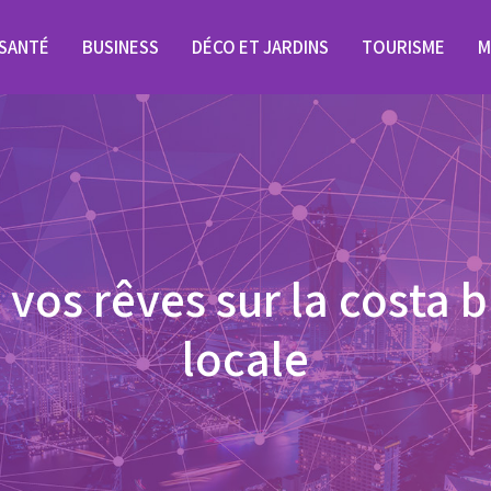
SANTÉ
BUSINESS
DÉCO ET JARDINS
TOURISME
M
 vos rêves sur la costa 
locale